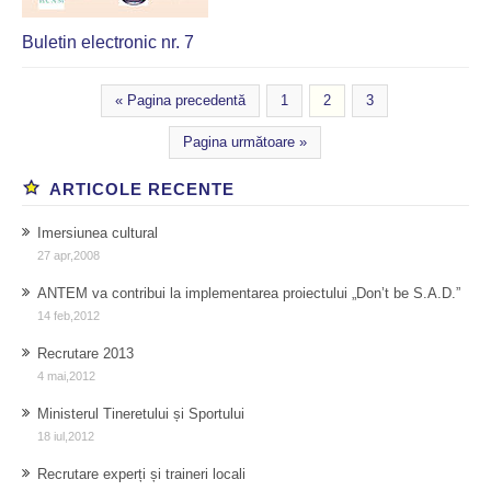
Buletin electronic nr. 7
« Pagina precedentă
1
2
3
Pagina următoare »
ARTICOLE RECENTE
Imersiunea cultural
27 apr,2008
ANTEM va contribui la implementarea proiectului „Don’t be S.A.D.”
14 feb,2012
Recrutare 2013
4 mai,2012
Ministerul Tineretului și Sportului
18 iul,2012
Recrutare experți și traineri locali