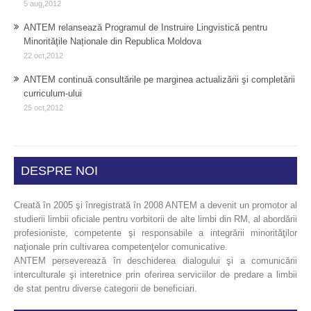
5 aug,2012
ANTEM relansează Programul de Instruire Lingvistică pentru
Minoritățile Naționale din Republica Moldova
22 oct,2012
ANTEM continuă consultările pe marginea actualizării şi completării
curriculum-ului
25 oct,2012
DESPRE NOI
Creată în 2005 şi înregistrată în 2008 ANTEM a devenit un promotor al
studierii limbii oficiale pentru vorbitorii de alte limbi din RM, al abordării
profesioniste, competente şi responsabile a integrării minorităţilor
naţionale prin cultivarea competenţelor comunicative.
ANTEM perseverează în deschiderea dialogului şi a comunicării
interculturale şi interetnice prin oferirea serviciilor de predare a limbii
de stat pentru diverse categorii de beneficiari.