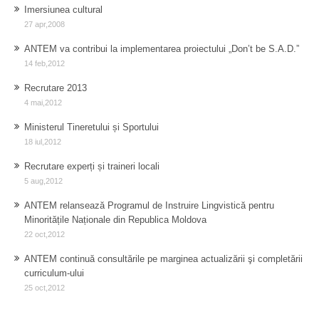
Imersiunea cultural
27 apr,2008
ANTEM va contribui la implementarea proiectului „Don’t be S.A.D.”
14 feb,2012
Recrutare 2013
4 mai,2012
Ministerul Tineretului și Sportului
18 iul,2012
Recrutare experți și traineri locali
5 aug,2012
ANTEM relansează Programul de Instruire Lingvistică pentru
Minoritățile Naționale din Republica Moldova
22 oct,2012
ANTEM continuă consultările pe marginea actualizării şi completării
curriculum-ului
25 oct,2012