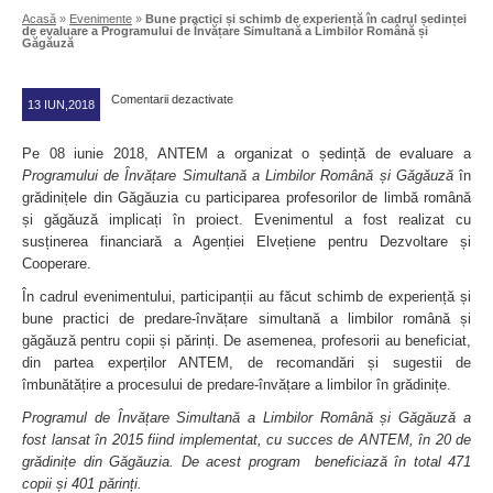
Acasă
»
Evenimente
»
Bune practici și schimb de experiență în cadrul ședinței
de evaluare a Programului de Învățare Simultană a Limbilor Română și
Găgăuză
Comentarii dezactivate
13 IUN,2018
Pe 08 iunie 2018, ANTEM a organizat o ședință de evaluare a
Programului de Învățare Simultană a Limbilor Română și Găgăuză
în
grădinițele din Găgăuzia cu participarea profesorilor de limbă română
și găgăuză implicați în proiect. Evenimentul a fost realizat cu
susținerea financiară a Agenției Elvețiene pentru Dezvoltare și
Cooperare.
În cadrul evenimentului, participanții au făcut schimb de experiență și
bune practici de predare-învățare simultană a limbilor română și
găgăuză pentru copii și părinți. De asemenea, profesorii au beneficiat,
din partea experților ANTEM, de recomandări și sugestii de
îmbunătățire a procesului de predare-învățare a limbilor în grădinițe.
Programul de Învățare Simultană a Limbilor Română și Găgăuză a
fost lansat în 2015 fiind implementat, cu succes de ANTEM, în 20 de
grădinițe din Găgăuzia. De acest program beneficiază în total 471
copii și 401 părinți.