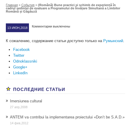
Главная
»
События
»
(Română) Bune practici și schimb de experiență în
cadrul ședinței de evaluare a Programului de Învățare Simultană a Limbilor
Română și Găgăuză
Комментарии выключены
13 ИЮН,2018
К сожалению, содержание статьи доступно только на
Румынский
.
Facebook
Twitter
Odnoklassniki
Google+
LinkedIn
ПОСЛЕДНИЕ СТАТЬИ
Imersiunea cultural
27 апр,2008
ANTEM va contribui la implementarea proiectului «Don’t be S.A.D.»
14 фев,2012