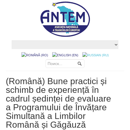
(Română) Bune practici și
schimb de experiență în
cadrul ședinței de evaluare
a Programului de Învățare
Simultană a Limbilor
Română și Găgăuză