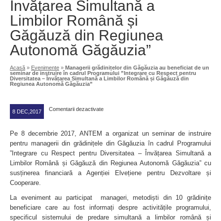
Învățarea Simultană a
Limbilor Română și
Găgăuză din Regiunea
Autonomă Găgăuzia”
Acasă
»
Evenimente
»
Managerii grădinițelor din Găgăuzia au beneficiat de un
seminar de instruire în cadrul Programului ”Integrare cu Respect pentru
Diversitatea – Învățarea Simultană a Limbilor Română și Găgăuză din
Regiunea Autonomă Găgăuzia”
Comentarii dezactivate
8 DEC,2017
Pe 8 decembrie 2017, ANTEM a organizat un seminar de instruire
pentru managerii din grădinițele din Găgăuzia în cadrul Programului
”Integrare cu Respect pentru Diversitatea – Învățarea Simultană a
Limbilor Română și Găgăuză din Regiunea Autonomă Găgăuzia” cu
susținerea financiară a Agenției Elvețiene pentru Dezvoltare și
Cooperare.
La eveniment au participat manageri, metodiști din 10 grădinițe
beneficiare care au fost informați despre activitățile programului,
specificul sistemului de predare simultană a limbilor română și