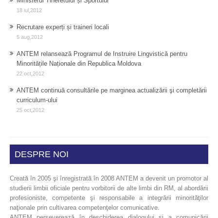
Ministerul Tineretului și Sportului
18 iul,2012
Recrutare experți și traineri locali
5 aug,2012
ANTEM relansează Programul de Instruire Lingvistică pentru
Minoritățile Naționale din Republica Moldova
22 oct,2012
ANTEM continuă consultările pe marginea actualizării şi completării
curriculum-ului
25 oct,2012
DESPRE NOI
Creată în 2005 şi înregistrată în 2008 ANTEM a devenit un promotor al
studierii limbii oficiale pentru vorbitorii de alte limbi din RM, al abordării
profesioniste, competente şi responsabile a integrării minorităţilor
naţionale prin cultivarea competenţelor comunicative.
ANTEM perseverează în deschiderea dialogului şi a comunicării