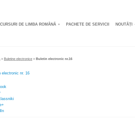
CURSURI DE LIMBA ROMÂNĂ
PACHETE DE SERVICII
NOUTĂȚI
+
ă
»
Buletine electronice
»
Buletin electronic nr.16
 electronic nr. 16
ook
r
lassniki
e+
dIn