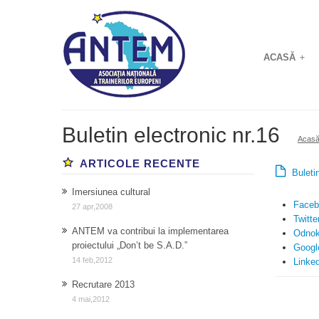
ACASĂ
+
Buletin electronic nr.16
Acas
ARTICOLE RECENTE
Buletin
Imersiunea cultural
Faceb
27 apr,2008
Twitte
ANTEM va contribui la implementarea
Odnok
proiectului „Don’t be S.A.D.”
Googl
14 feb,2012
Linke
Recrutare 2013
4 mai,2012