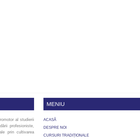
MENIU
omotor al studierii
ACASĂ
dării profesioniste,
DESPRE NOI
ale prin cultivarea
CURSURI TRADIȚIONALE