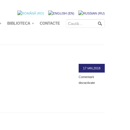
BIBLIOTECA
CONTACTE
+
+
17 IAN,2018
Comentarii
dezactivate