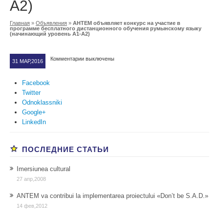
A2)
Главная
»
Oбъявления
»
АНТЕМ объявляет конкурс на участие в
программе бесплатного дистанционного обучения румынскому языку
(начинающий уровень A1-A2)
Комментарии выключены
31 МАР,2016
Facebook
Twitter
Odnoklassniki
Google+
LinkedIn
ПОСЛЕДНИЕ СТАТЬИ
Imersiunea cultural
27 апр,2008
ANTEM va contribui la implementarea proiectului «Don’t be S.A.D.»
14 фев,2012