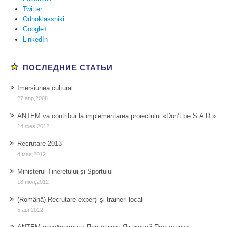
Twitter
Odnoklassniki
Google+
LinkedIn
ПОСЛЕДНИЕ СТАТЬИ
Imersiunea cultural
27 апр,2008
ANTEM va contribui la implementarea proiectului «Don’t be S.A.D.»
14 фев,2012
Recrutare 2013
4 мая,2012
Ministerul Tineretului și Sportului
18 июл,2012
(Română) Recrutare experți și traineri locali
5 авг,2012