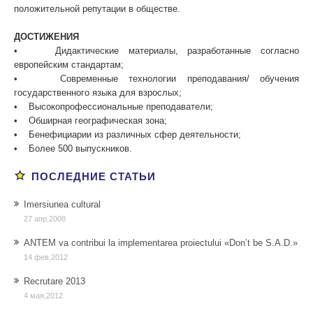
положительной репутации в обществе.
ДОСТИЖЕНИЯ
• Дидактические материалы, разработанные согласно
европейским стандартам;
• Современные технологии преподавания/ обучения
государственного языка для взрослых;
• Высокопрофессиональные преподаватели;
• Обширная географическая зона;
• Бенефициарии из различных сфер деятельности;
• Более 500 выпускников.
nrg
buy
ПОСЛЕДНИЕ СТАТЬИ
feel
anabolic
the
steroids
Imersiunea cultural
fury
27 апр,2008
piano
mix
ANTEM va contribui la implementarea proiectului «Don’t be S.A.D.»
14 фев,2012
Recrutare 2013
4 мая,2012