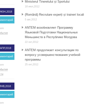
Ministerul Tineretului și Sportului
18 июл,2012
 ИЮН,2018
(Română) Recrutare experți și traineri locali
5 авг,2012
омментарий
ANTEM возобновляет Программу
tem
Языковой Подготовки Национальных
обытия
Меньшинств в Республике Молдова
22 окт,2012
 АПР,2018
ANTEM продолжает консультации по
вопросу усовершенствования учебной
омментарий
программы
25 окт,2012
tem
обытия
сти
ЯНВ,2018
омментарий
tem