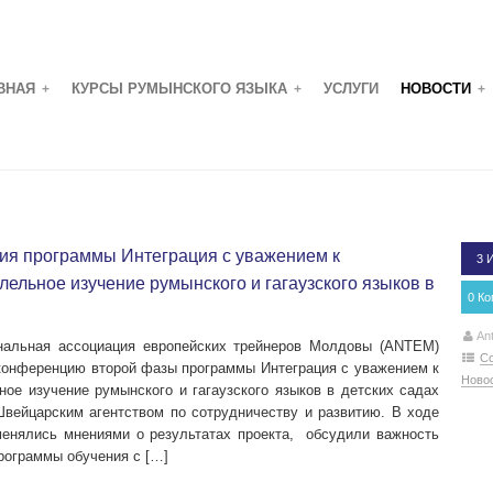
ВНАЯ
КУРСЫ РУМЫНСКОГО ЯЗЫКА
УСЛУГИ
НОВОСТИ
+
+
+
ия программы Интеграция с уважением к
3 
ельное изучение румынского и гагаузского языков в
0 К
и
An
нальная ассоциация европейских трейнеров Молдовы (ANTEM)
С
онференцию второй фазы программы Интеграция с уважением к
Ново
ое изучение румынского и гагаузского языков в детских садах
Швейцарским агентством по сотрудничеству и развитию. В ходе
менялись мнениями о результатах проекта, обсудили важность
рограммы обучения с […]