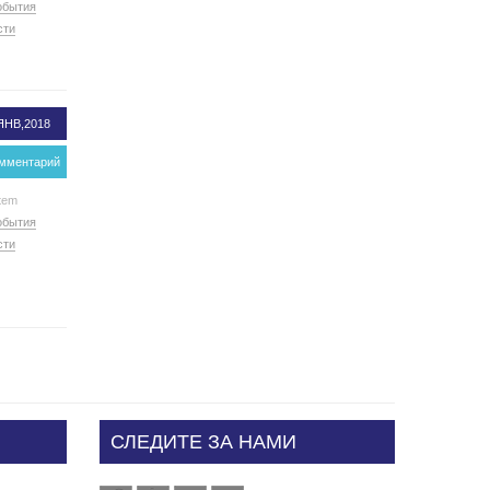
обытия
сти
ЯНВ,2018
омментарий
tem
обытия
сти
СЛЕДИТЕ ЗА НАМИ