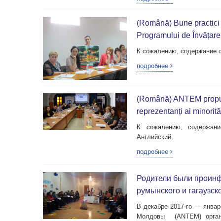
(Română) Bune practici 
Programului de Învățar
К сожалению, содержание с
подробнее
(Română) ANTEM propune 
reprezentanți ai minorit
К сожалению, содержани
Английский.
подробнее
Родители были проин
румынского и гагаузско
В декабре 2017-го — январ
Молдовы (ANTEM) органи