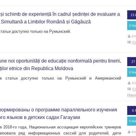
și schimb de experiență în cadrul ședinței de evaluare a
13
e Simultană a Limbilor Română și Găgăuză
0 К
татьи доступно только на Румынский.
An
С
noi oportunități de educație nonformală pentru tinerii,
27
ăților etnice din Republica Moldova
0 К
е статьи доступно только на Румынский и Американский
An
С
Ново
формированы о программе параллельного изучения
6 
го языков в детских садах Гагаузии
0 К
е 2018-го года, Национальная ассоциация европейских тренеров
An
зовала ряд информационных сессий для родителей, дети