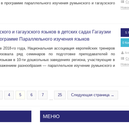
С
 в программе параллельного изучения румынского и гагаузского
Ново
ого и гагаузского языков в детских садах Гагаузии
5 
ограмме Параллельного изучения языков
0 К
е 2018-го года, Национальная ассоциация европейских тренеров
An
зовала ряд семинаров по подготовке преподавателей по
С
языкам в 10-ти дошкольных заведениях региона, участвующие в
Ново
уважением разнообразия — параллельное изучение румынского и
4
5
6
7
25
Следующая страница →
…
МЕНЮ