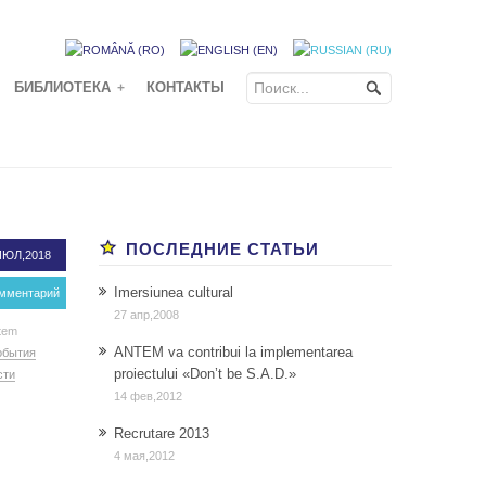
БИБЛИОТЕКА
КОНТАКТЫ
+
ПОСЛЕДНИЕ СТАТЬИ
ИЮЛ,2018
Imersiunea cultural
омментарий
27 апр,2008
tem
ANTEM va contribui la implementarea
обытия
proiectului «Don’t be S.A.D.»
сти
14 фев,2012
Recrutare 2013
4 мая,2012