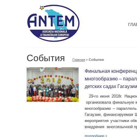
ГЛА
События
Главная
»
События
Финальная конференц
многообразию – паралл
детских садах Гагаузи
29-го июня 2018г. Нацио
организовала финальную к
многообразию – параллельн
Гагаузии, финансируемая 
мероприятия участники об
внедрения многоязычной п
подробнее