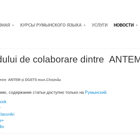
ВНАЯ
КУРСЫ РУМЫНСКОГО ЯЗЫКА
УСЛУГИ
НОВОСТИ
+
+
+
ului de colaborare dintre ANTE
dintre ANTEM și DGETS mun.Chișinău
нию, содержание статьи доступно только на
Румынский
.
ook
r
lassniki
e+
dIn