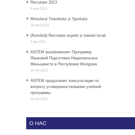
Recrutare 2013
4 мая,2012
Ministerul Tineretului și Sportului
18 июл,2012
(Română) Recrutare experți și traineri locali
5 авг,2012
ANTEM возобновляет Программу
Языковой Подготовки Национальных
Меньшинств в Республике Молдова
22 окт,2012
ANTEM продолжает консультации по
вопросу усовершенствования учебной
программы
25 окт,2012
О НАС