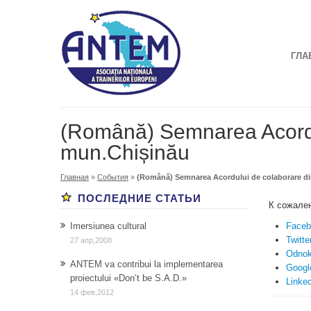
ГЛА
(Română) Semnarea Acord
mun.Chișinău
Главная
»
События
»
(Română) Semnarea Acordului de colaborare 
ПОСЛЕДНИЕ СТАТЬИ
К сожале
Imersiunea cultural
Faceb
Twitte
27 апр,2008
Odnok
ANTEM va contribui la implementarea
Googl
proiectului «Don’t be S.A.D.»
Linke
14 фев,2012