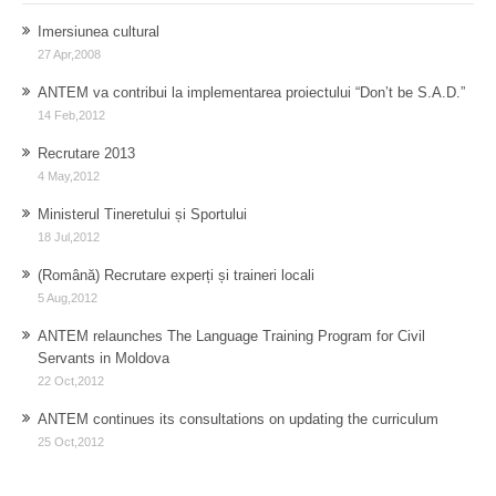
Imersiunea cultural
27 Apr,2008
ANTEM va contribui la implementarea proiectului “Don’t be S.A.D.”
14 Feb,2012
Recrutare 2013
4 May,2012
Ministerul Tineretului și Sportului
18 Jul,2012
(Română) Recrutare experți și traineri locali
5 Aug,2012
ANTEM relaunches The Language Training Program for Civil
Servants in Moldova
22 Oct,2012
ANTEM continues its consultations on updating the curriculum
25 Oct,2012