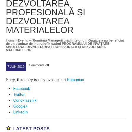
DEZVOLTAREA
PROFESIONALĂ ȘI
DEZVOLTAREA
MATERIALELOR
Home
»
Events
»
(Română) Managerii grădinițelor din Găgăuzia au beneficiat
de un seminar de instruire în cadrul PROGRAMULUI DE ÎNVĂȚARE
SIMULTANĂ: DEZVOLTAREA PROFESIONALĂ ȘI DEZVOLTAREA
MATERIALELOR
Comments off
7 JUN,2019
Sorry, this entry is only available in
Romanian
.
Facebook
Twitter
Odnoklassniki
Google+
LinkedIn
LATEST POSTS