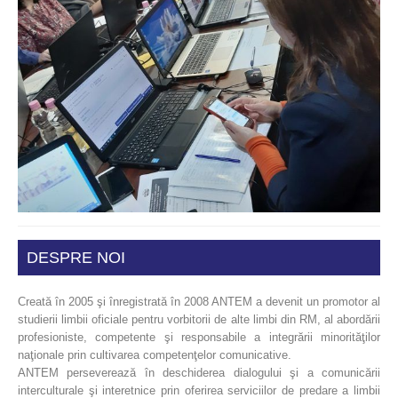
DESPRE NOI
Creată în 2005 şi înregistrată în 2008 ANTEM a devenit un promotor al
studierii limbii oficiale pentru vorbitorii de alte limbi din RM, al abordării
profesioniste, competente şi responsabile a integrării minorităţilor
naţionale prin cultivarea competenţelor comunicative.
ANTEM perseverează în deschiderea dialogului şi a comunicării
interculturale şi interetnice prin oferirea serviciilor de predare a limbii