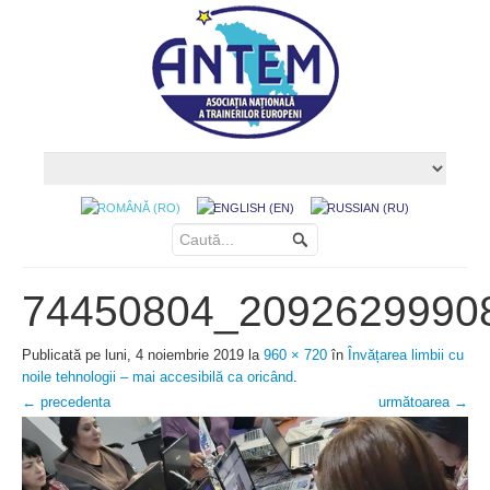
74450804_2092629990
Publicată
pe
luni, 4 noiembrie 2019
la
960 × 720
în
Învățarea limbii cu
noile tehnologii – mai accesibilă ca oricând
.
← precedenta
următoarea →