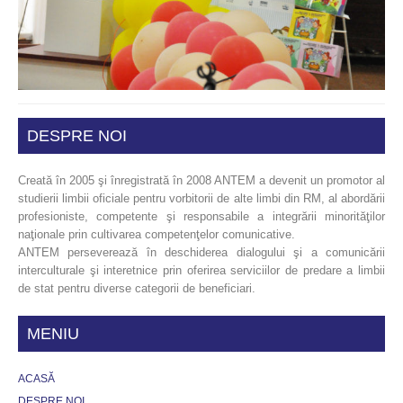
DESPRE NOI
Creată în 2005 şi înregistrată în 2008 ANTEM a devenit un promotor al
studierii limbii oficiale pentru vorbitorii de alte limbi din RM, al abordării
profesioniste, competente şi responsabile a integrării minorităţilor
naţionale prin cultivarea competenţelor comunicative.
ANTEM perseverează în deschiderea dialogului şi a comunicării
interculturale şi interetnice prin oferirea serviciilor de predare a limbii
de stat pentru diverse categorii de beneficiari.
MENIU
ACASĂ
DESPRE NOI