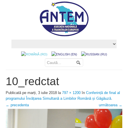
10_redctat
Publicată
pe
marți, 3 iulie 2018
la
797 × 1200
în
Conferință de final al
programului Învățarea Simultană a Limbilor Română și Găgăuză
.
← precedenta
următoarea →